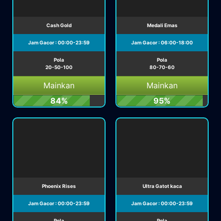
Cash Gold
Medali Emas
Jam Gacor : 00:00-23:59
Jam Gacor : 06:00-18:00
Pola
Pola
20-50-100
80-70-60
Mainkan
Mainkan
84%
95%
Phoenix Rises
Ultra Gatot kaca
Jam Gacor : 00:00-23:59
Jam Gacor : 00:00-23:59
Pola
Pola