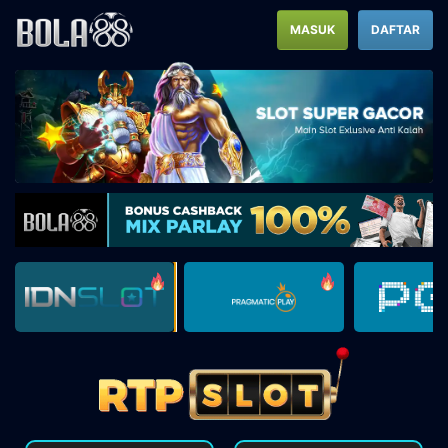
MASUK
DAFTAR