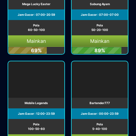
Mega Lucky Easter
Sabung Ayam
Jam Gacor : 07:00-20:59
Jam Gacor : 07:00-07:00
Pola
Pola
60-50-100
50-20-100
Mainkan
Mainkan
69%
89%
Mobile Legends
Bartender777
Jam Gacor : 12:00-23:59
Jam Gacor : 00:00-23:59
Pola
Pola
100-50-60
5-40-100