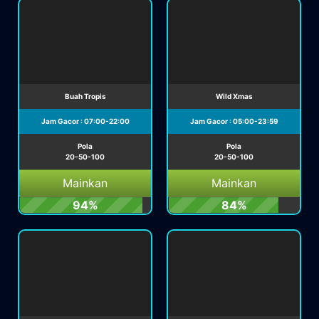
Buah Tropis
Wild Xmas
Jam Gacor : 07:00-22:00
Jam Gacor : 05:00-23:59
Pola
Pola
20-50-100
20-50-100
Mainkan
Mainkan
94%
84%