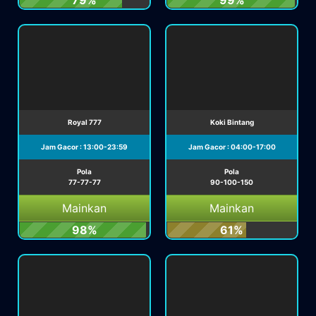
79%
99%
Royal 777
Koki Bintang
Jam Gacor : 13:00-23:59
Jam Gacor : 04:00-17:00
Pola
Pola
77-77-77
90-100-150
Mainkan
Mainkan
98%
61%