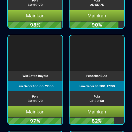
Pola
Pola
60-60-70
25-55-75
Mainkan
Mainkan
98%
90%
WIn Battle Royale
Pendekar Buta
Jam Gacor : 06:00-22:00
Jam Gacor : 05:00-17:00
Pola
Pola
30-60-70
25-30-50
Mainkan
Mainkan
97%
82%