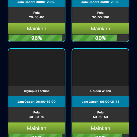
Jam Gacor : 00:00-23:59
Jam Gacor : 04:00-23:59
Pola
Pola
20-50-80
30-50-100
Mainkan
Mainkan
96%
80%
Olympus Fortune
Golden Wisnu
Jam Gacor : 06:00-19:00
Jam Gacor : 09:00-21:45
Pola
Pola
30-30-70
50-50-50
Mainkan
Mainkan