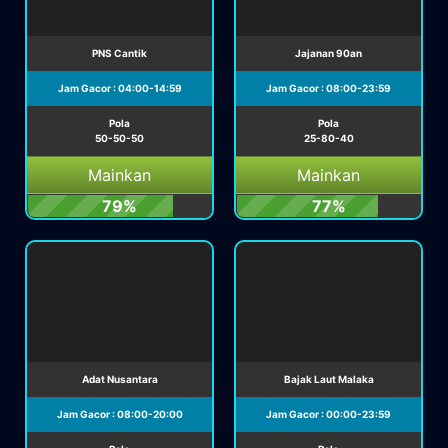
PNS Cantik
Jajanan 90an
Jam Gacor : 04:00-14:59
Jam Gacor : 08:00-23:59
Pola
Pola
50-50-50
25-80-40
Mainkan
Mainkan
79%
77%
Adat Nusantara
Bajak Laut Malaka
Jam Gacor : 08:00-20:00
Jam Gacor : 00:00-23:59