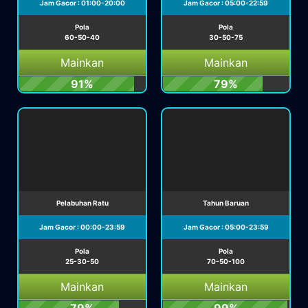
Jam Gacor : 01:00-20:00
Jam Gacor : 05:00-22:59
Pola
Pola
60-50-40
30-50-75
Mainkan
Mainkan
91%
79%
Pelabuhan Ratu
Tahun Baruan
Jam Gacor : 00:00-23:59
Jam Gacor : 05:00-23:59
Pola
Pola
25-30-50
70-50-100
Mainkan
Mainkan