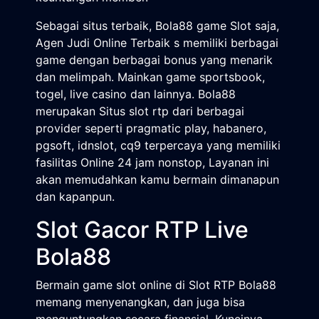
Sebagai situs terbaik, Bola88 game Slot saja,
Agen Judi Online Terbaik s memiliki berbagai
game dengan berbagai bonus yang menarik
dan melimpah. Mainkan game sportsbook,
togel, live casino dan lainnya. Bola88
merupakan Situs slot rtp dari berbagai
provider seperti pragmatic play, habanero,
pgsoft, idnslot, cq9 terpercaya yang memiliki
fasilitas Online 24 jam nonstop, Layanan ini
akan memudahkan kamu bermain dimanapun
dan kapanpun.
Slot Gacor RTP Live
Bola88
Bermain game slot online di Slot RTP Bola88
memang menyenangkan, dan juga bisa