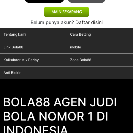
BACCARAT LIVE PROXY | Microgaming Golden
Crown Showdown | Pragmatic LIVE MANIA
MAIN SEKARANG
Turnamen | Bet and Win Cash Drop Evolution | Rake
Race Poker, Bandar Ceme Dan Domino | Bonus
Belum punya akun?
Daftar disini
Cashback Idnlive & Slots Games 3% | BONUS
FREESPIN FA CHAI 50X ! | Terbang Tinggi Bersama
Tentang kami
Cara Betting
Spaceman | Bonus extra chips TurnOver SLOT |
Pragmatic BONUS MAHJONG WINS 3 BLACK
SCATTER | Pragmatic Play Joker Jewels Extra Bonus
Link Bola88
mobile
| Pragmatic Bola88 Mahjong Black Scatter Cash
Drop | Cosmic Fruits RP 500 Juta Rewards |
Kalkulator Mix Parlay
Zona Bola88
Turnamen Spesial Agustus 2026 | Cash Drop
Reloaded | Crazy SLOT MANIA | Turnamen and
Cashdrop Almighty Zeus Spin Royal | Exclusive
Anti Blokir
Game Lamp of Cornucopia | Bola88 Mahjong Black
Scatter Cash Drop | Turnamen Cash Mania 2026|
IDNSLOT 2026 GOLDEN GOAL RUSH
TOURNAMENT | IDNSLOT Soda Man | Habanero Koi
BOLA88 AGEN JUDI
Gate Extra BOnus | Habanero Level Up | No Limit
Soaked By Seamen Cash Drop | No Limit Duck
Hunters Carnival Cash Drop | The Crypt 2 Carnival
BOLA NOMOR 1 DI
Cash Drop | Cash Drop Game Eksklusif| No Limit
AFK Airport Security Cash Drop | No Limit Carnival
INDONESIA
Cash Drop | Microgaming Clucking Rush
Tournamen| Microgaming Turnamen and Cashdrop