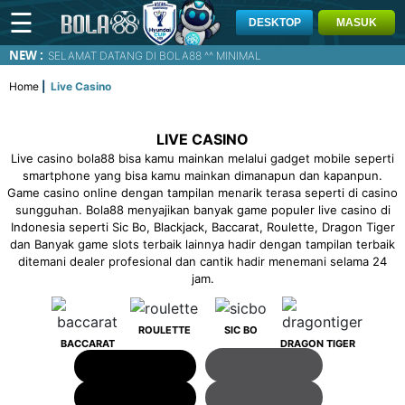
☰
DESKTOP
MASUK
NEW :
SELAMAT DATANG DI BOLA88 ^^ MINIMAL
DEPOSIT HANYA 10 RIBU ! QRIS GRATIS BIAYA
Home
Live Casino
ADMIN! DOWNLOAD APLIKASI WARP DI PLAY
STORE UNTUK ANTI BLOKIR LINK | Bonus Free
Chips Baccarat Live Proxy 500k | Bonus Point
LIVE CASINO
Reward Bola88 | Bonus Referral 21.95% | Deposit
QRIS Tanpa Biaya Tambahan | Bonus Mini Games
Live casino bola88 bisa kamu mainkan melalui gadget mobile seperti
Big or Small | Bonus Lottery Jowopools | Bonus 5
smartphone yang bisa kamu mainkan dimanapun dan kapanpun.
Lucky ball | Bonus Free Lucky Spin | Top Award Quiz
Game casino online dengan tampilan menarik terasa seperti di casino
AFF CUP ( HYUNDAI CUP) 2026| PROMO GOAL 15%
sungguhan. Bola88 menyajikan banyak game populer live casino di
MENIT 88+ – AFF CUP (HYUNDAI CUP) 2026|
Indonesia seperti Sic Bo, Blackjack, Baccarat, Roulette, Dragon Tiger
Merchandise Exclusive Lucky Draw | Bonus Mystery
dan Banyak game slots terbaik lainnya hadir dengan tampilan terbaik
Box | Bonus Freebet Baccarat Live Proxy 2jt |
ditemani dealer profesional dan cantik hadir menemani selama 24
CASHBACK 100% MIXPARLAY | Bonus Cashback
jam.
SPORTGG 5% | Event Balap TurnOver - World Cup
2026 SportGG | MENANG PARLAY TAMBAH CUAN
DI BOLA88 | LUCKYSPIN JERSEY | TOURNAMENT
ROULETTE
SIC BO
SLOT SPECIAL KEMERDEKAAN HUT Ke 81 | LUCKY
BACCARAT
DRAGON TIGER
DRAW KEMERDEKAAN | Hadiah Hiburan TOTO
MACAU | Diskon Togel Hingga 66% | NEW GAME
BACCARAT LIVE PROXY | Bonus cashback
BACCARAT LIVE PROXY | Bonus Rollingan