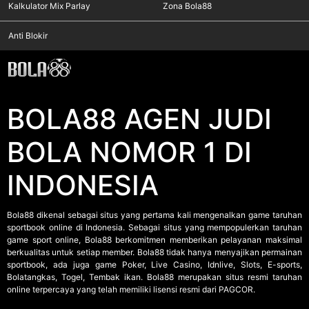
Kalkulator Mix Parlay
Zona Bola88
Anti Blokir
BOLA88 AGEN JUDI
BOLA NOMOR 1 DI
INDONESIA
Bola88
dikenal sebagai situs yang pertama kali mengenalkan game taruhan
sportbook online di Indonesia. Sebagai situs yang mempopulerkan taruhan
game sport online, Bola88 berkomitmen memberikan pelayanan maksimal
berkualitas untuk setiap member. Bola88 tidak hanya menyajikan permainan
sportbook, ada juga game Poker, Live Casino, Idnlive, Slots, E-sports,
Bolatangkas, Togel, Tembak ikan. Bola88 merupakan situs resmi taruhan
online terpercaya yang telah memiliki lisensi resmi dari PAGCOR.