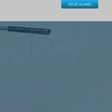
ATUR ULANG