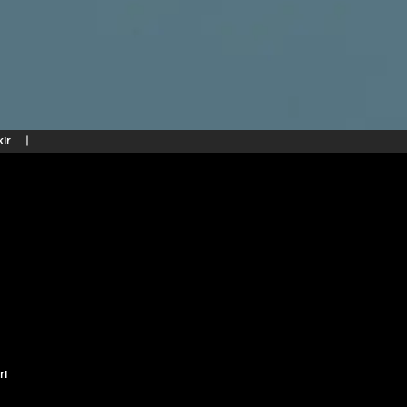
kir
|
ri