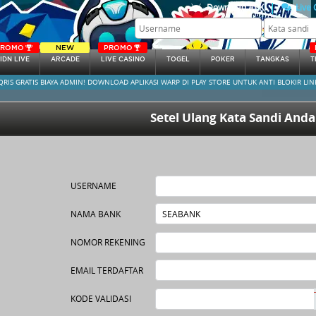
|
Download APK
Live 
PROMO
NEW
PROMO
IDN LIVE
ARCADE
LIVE CASINO
TOGEL
POKER
TANGKAS
T
RATIS BIAYA ADMIN! DOWNLOAD APLIKASI WARP DI PLAY STORE UNTUK ANTI BLOKIR LINK | Bonus
Setel Ulang Kata Sandi Anda
USERNAME
NAMA BANK
NOMOR REKENING
EMAIL TERDAFTAR
KODE VALIDASI