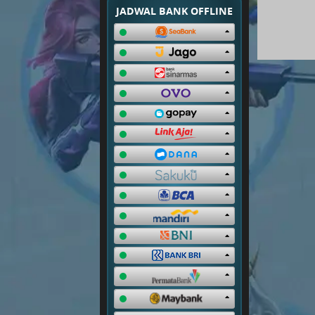
JADWAL BANK OFFLINE