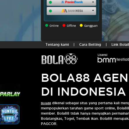
Online
Offline
Gangguan
Tentang kami
|
Cara Betting
|
Link Bola
Lisensi
BOLA88 AGEN
DI INDONESIA
dikenal sebagai situs yang pertama kali men
Bola88
mempopulerkan taruhan game sport online, Bola88
member. Bola88 tidak hanya menyajikan permainan s
Bolatangkas, Togel, Tembak ikan. Bola88 merupakan 
PAGCOR.